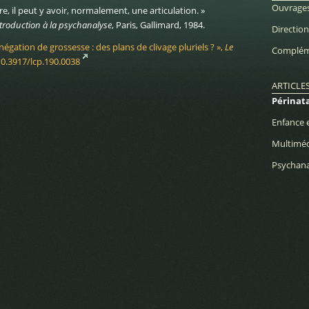
Ouvrages
e, il peut y avoir, normalement, une articulation. »
ntroduction à la psychanalyse
, Paris, Gallimard, 1984.
Directio
négation de grossesse : des plans de clivage pluriels ? »,
Le
Complém
10.3917/lcp.190.0038
ARTICLE
Périnata
Enfance 
Multimé
Psychana