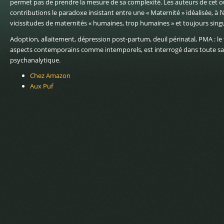
permet pas de prendre la mesure de sa complexité. Les auteurs de cet o
contributions le paradoxe insistant entre une « Maternité » idéalisée, à l’
vicissitudes de maternités « humaines, trop humaines » et toujours singu
Adoption, allaitement, dépression post-partum, deuil périnatal, PMA : le
aspects contemporains comme intemporels, est interrogé dans toute sa d
psychanalytique.
Chez Amazon
Aux Puf