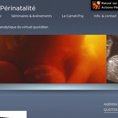
e
Séminaires & événements
Le Carnet/Psy
Info. & contact
nalytique du virtuel quotidien
AGENDA 
QUOTID