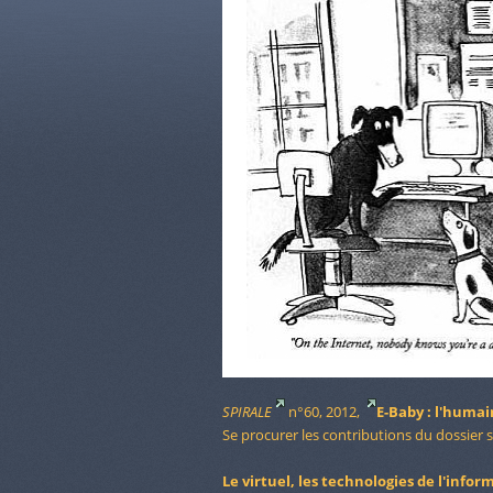
SPIRALE
n°60, 2012,
E-Baby : l'humai
Se procurer les contributions du dossier 
Le virtuel, les technologies de l'info