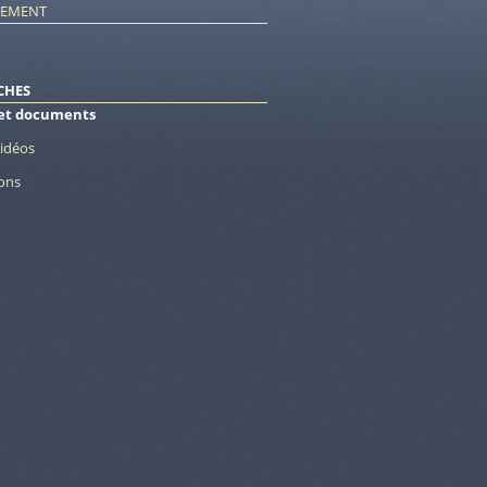
NEMENT
CHES
 et documents
vidéos
ions